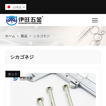
日本語

Togg
ホーム
>
製品
>
シカゴネジ
シカゴネジ
ホット