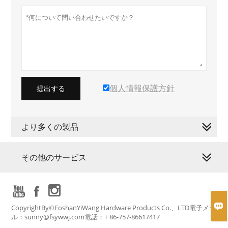
個人情報保護方針
提出する
より多くの製品
その他のサービス




CopyrightBy©FoshanYiWang Hardware Products Co.、LTD電子メー
ル：sunny@fsywwj.com電話：+ 86-757-86617417