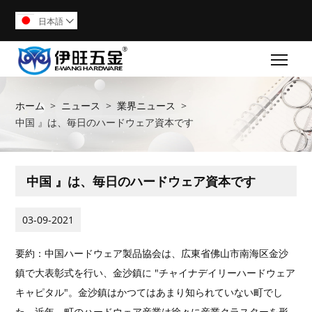
日本語

Togg
ホーム
>
ニュース
>
業界ニュース
>
中国 』は、毎日のハードウェア資本です
中国 』は、毎日のハードウェア資本です
03-09-2021
要約：中国ハードウェア製品協会は、広東省佛山市南海区金沙
鎮で大表彰式を行い、金沙鎮に "チャイナデイリーハードウェア
キャピタル"。金沙鎮はかつてはあまり知られていない町でし
た。近年、町のハードウェア産業は徐々に産業クラスターを形