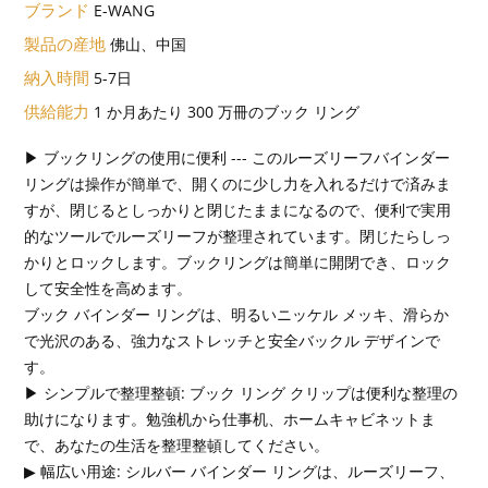
ブランド
E-WANG
製品の産地
佛山、中国
納入時間
5-7日
供給能力
1 か月あたり 300 万冊のブック リング
▶ ブックリングの使用に便利 --- このルーズリーフバインダー
リングは操作が簡単で、開くのに少し力を入れるだけで済みま
すが、閉じるとしっかりと閉じたままになるので、便利で実用
的なツールでルーズリーフが整理されています。閉じたらしっ
かりとロックします。ブックリングは簡単に開閉でき、ロック
して安全性を高めます。
ブック バインダー リングは、明るいニッケル メッキ、滑らか
で光沢のある、強力なストレッチと安全バックル デザインで
す。
▶ シンプルで整理整頓: ブック リング クリップは便利な整理の
助けになります。勉強机から仕事机、ホームキャビネットま
で、あなたの生活を整理整頓してください。
▶ 幅広い用途: シルバー バインダー リングは、ルーズリーフ、