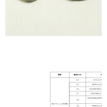
素材
線径(mm)
内径(mm
2.0
15/カスタマイズ
2.2
20/25/カスタマ
2.5
20/25/30/38/カ
2.7
25/32/38/カスタ
25/32/38/40/44/50
3.0
イズ
鉄/ステンレス304/銅
3.2
50/64/カスタマ