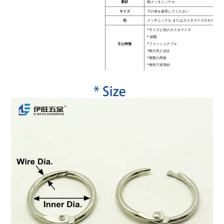
素材
銅メッキニッケル
サイズ
下の表を参照してください
色
メッキニッケル
またはカスタマイズされた色
*サイズと色のカスタマイズ
* 銅製
主な特徴
*ファッショナブル
*耐久性と頑丈
*複数の用途
*便利で実用的
* 使いやすい
MOQ
500個
使用法
バインダー リングは、ルーズリーフ、メモ ファ
ク、バインディング レシピ、写真、本、サンプル
たはファイルに適しています。
スタイル
ファッション
納期
5-7日
梱包
顧客の要求に従って詰めなさい
支払い
T/T、ウエスタンユニオン、ペイパル、クレジッ
輸送方法
DHL/UPS/フェデックス/TNT など