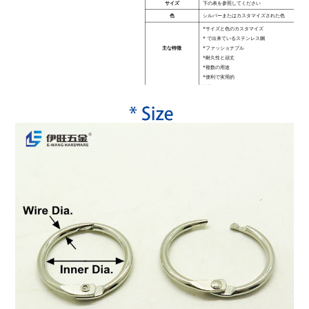
サイズ
下の表を参照してください
色
シルバーまたはカスタマイズされた色
*サイズと色のカスタマイズ
* で出来ている
ステンレス鋼
主な特徴
*ファッショナブル
*耐久性と頑丈
*複数の用途
*便利で実用的
* 使いやすい
MOQ
500個
使用法
バインダー リングは、ルーズリーフ、メモ ファ
ク、バインディング レシピ、写真、本、サンプル
たはファイルに適しています。
スタイル
ファッション
納期
5-7日
梱包
顧客の要求に従って詰めなさい
支払い
T/T、ウエスタンユニオン、ペイパル、クレジッ
輸送方法
DHL/UPS/フェデックス/TNT など