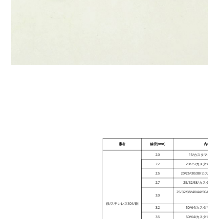
素材
線径(mm)
内径(mm
2.0
15/カスタマイズ
2.2
20/25/カスタマイ
2.5
20/25/30/38/カス
2.7
25/32/38/カスタマ
25/32/38/40/44/50/
3.0
イズ
鉄/ステンレス304/銅
3.2
50/64/カスタマイ
3.5
50/64/カスタマイ