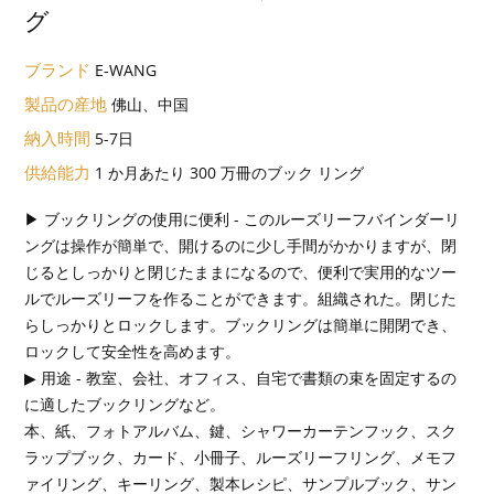
グ
ブランド
E-WANG
製品の産地
佛山、中国
納入時間
5-7日
供給能力
1 か月あたり 300 万冊のブック リング
▶ ブックリングの使用に便利 - このルーズリーフバインダーリ
ングは操作が簡単で、開けるのに少し手間がかかりますが、閉
じるとしっかりと閉じたままになるので、便利で実用的なツー
ルでルーズリーフを作ることができます。組織された。閉じた
らしっかりとロックします。ブックリングは簡単に開閉でき、
ロックして安全性を高めます。
▶ 用途 - 教室、会社、オフィス、自宅で書類の束を固定するの
に適したブックリングなど。
本、紙、フォトアルバム、鍵、シャワーカーテンフック、スク
ラップブック、カード、小冊子、ルーズリーフリング、メモフ
ァイリング、キーリング、製本レシピ、サンプルブック、サン